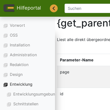
Hilfeportal
{get_paren
Vorwort
library_books
OSS
library_books
Liest alle direkt übergeordne
Installation
library_books
Administration
library_books
Parameter-Name
Redaktion
library_books
page
Design
library_books
Entwicklung
library_books
id
Entwicklungsumgebung
library_books
Schnittstellen
library_books