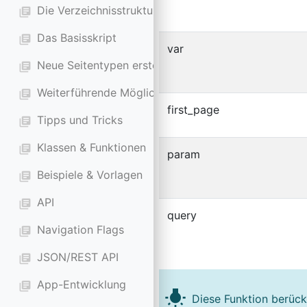
Die Verzeichnisstruktur
library_books
Das Basisskript
library_books
var
Neue Seitentypen erstellen
library_books
Weiterführende Möglichkeiten
library_books
first_page
Tipps und Tricks
library_books
Klassen & Funktionen
library_books
param
Beispiele & Vorlagen
library_books
API
library_books
query
Navigation Flags
library_books
JSON/REST API
library_books
App-Entwicklung
library_books
wb_incandescent
Diese Funktion berück