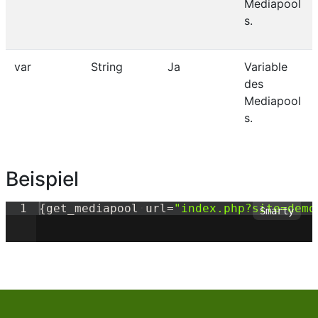
Mediapool
s.
var
String
Ja
Variable
des
Mediapool
s.
Beispiel
1
{
get_mediapool
·
url=
"
index.php?site=demo