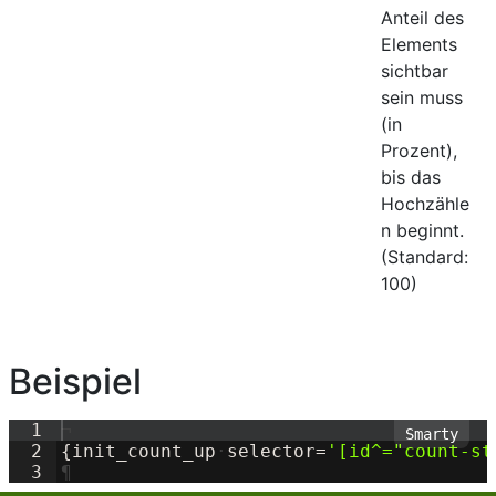
Anteil des
Elements
sichtbar
sein muss
(in
Prozent),
bis das
Hochzähle
n beginnt.
(Standard:
100)
Beispiel
1
¬
2
{
init_count_up
·
selector=
'
[id^="count-st
3
¶