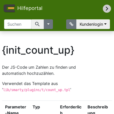
Hilfeportal
search
Kundenlogin
{init_count_up}
Der JS-Code um Zahlen zu finden und
automatisch hochzuzählen.
Verwendet das Template aus
'
'
lib/smarty/plugins/t/count_up.tpl
Parameter
Typ
Erforderlic
Beschreib
-Name
h
ung