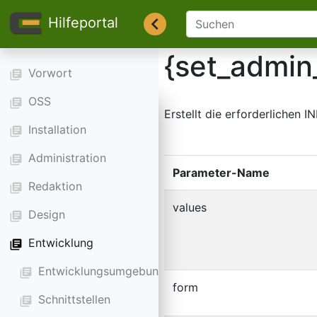
Hilfeportal
{set_admin
Vorwort
library_books
OSS
library_books
Erstellt die erforderlichen
Installation
library_books
Administration
library_books
Parameter-Name
Redaktion
library_books
values
Design
library_books
Entwicklung
library_books
Entwicklungsumgebung
library_books
form
Schnittstellen
library_books