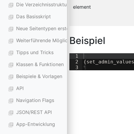
Die Verzeichnisstruktur
library_books
element
Das Basisskript
library_books
Neue Seitentypen erstellen
library_books
Beispiel
Weiterführende Möglichkeiten
library_books
Tipps und Tricks
library_books
1
¬
2
{
set_admin_value
Klassen & Funktionen
library_books
3
¶
Beispiele & Vorlagen
library_books
API
library_books
Navigation Flags
library_books
JSON/REST API
library_books
App-Entwicklung
library_books