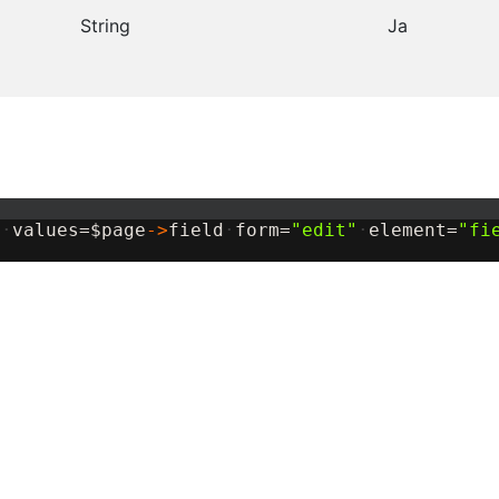
String
Ja
s
·
values=
$
page
->
field
·
form=
"
edit
"
·
element=
"
fi