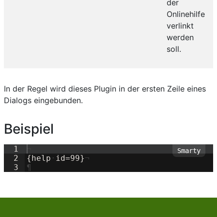
der
Onlinehilfe
verlinkt
werden
soll.
In der Regel wird dieses Plugin in der ersten Zeile eines
Dialogs eingebunden.
Beispiel
1
¬
2
{
help
·
id=
99
}
¬
3
¶