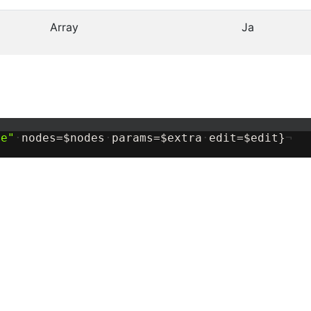
Array
Ja
de
"
·
nodes=
$
nodes
·
params=
$
extra
·
edit=
$
edit
}
¬