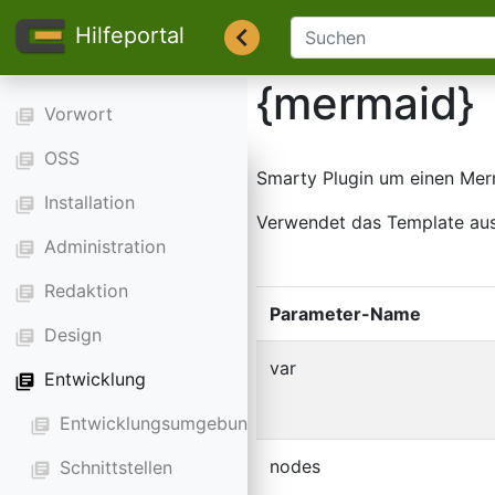
Hilfeportal
{mermaid}
Vorwort
library_books
OSS
library_books
Smarty Plugin um einen Mer
Installation
library_books
Verwendet das Template aus
Administration
library_books
Redaktion
library_books
Parameter-Name
Design
library_books
var
Entwicklung
library_books
Entwicklungsumgebung
library_books
nodes
Schnittstellen
library_books