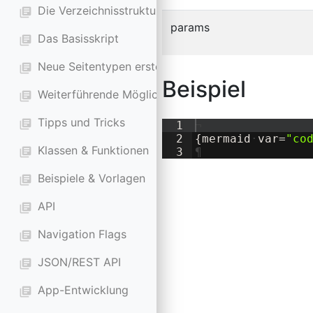
Die Verzeichnisstruktur
library_books
params
Das Basisskript
library_books
Neue Seitentypen erstellen
library_books
Beispiel
Weiterführende Möglichkeiten
library_books
Tipps und Tricks
library_books
1
¬
2
{
mermaid
·
var=
"
co
Klassen & Funktionen
library_books
3
¶
Beispiele & Vorlagen
library_books
API
library_books
Navigation Flags
library_books
JSON/REST API
library_books
App-Entwicklung
library_books