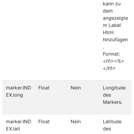
kann zu
dem
angezeigte
m Label
Html
hinzufügen
.
Format:
<h1><%>
</h1>
marker.IND
Float
Nein
Longitude
EX.long
des
Markers.
marker.IND
Float
Nein
Latitude
EX.lati
des