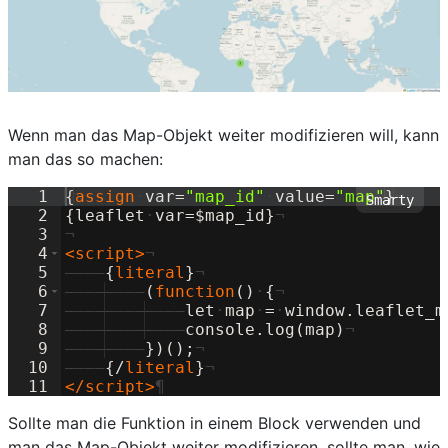
Wenn man das Map-Objekt weiter modifizieren will, kann
man das so machen:
1
{
assign
·
var=
"
map_id
"
·
value=
"
map
"
}
¬
2
{
leaflet
·
var=
$
map_id
}
¬
3
¬
4
<
script
>
¬
5
————
{
literal
}
¬
6
————
————
(
function
(
)
·
{
¬
7
————
————
————
let
·
map
·
=
·
window.leaflet_m
8
————
————
————
console.log(map)
¬
9
————
————
}
)
(
)
;
¬
10
————
{
/
literal
}
¬
11
</
script
>
¶
Sollte man die Funktion in einem Block verwenden und
man das Map-Objekt weiter modifizieren, sollte man, wie