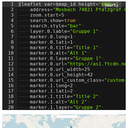
1
{
leaflet
·
var=
$
map_id
·
height=
"
600px
"
¬
2
————
address=
"
Mosbach
·
74821
·
Pfalzgraf-O
3
————
zoom.
start=
5
¬
4
————
search.
show=
true
¬
5
————
search.
style=
"
bar
"
¬
6
————
layer.0.
lable=
"
Gruppe
·
1
"
¬
7
————
marker.0.
long=
1
¬
8
————
marker.0.
lati=
1
¬
9
————
marker.0.
title=
"
Title
·
1
"
¬
10
————
marker.0.
alt=
"
Alt
·
1
"
¬
11
————
marker.0.
layer=
"
Gruppe
·
1
"
¬
12
————
marker.0.
url=
"
https://as1.ftcdn.ne
13
————
marker.0.url_width=25
¬
14
————
marker.0.url_height=42
¬
15
————
marker.0.url_custom_class=
"
custom-
16
————
marker.1.
long=
2
¬
17
————
marker.1.
lati=
2
¬
18
————
marker.1.
title=
"
Title
·
2
"
¬
19
————
marker.1.
alt=
"
Alt
·
2
"
¬
20
————
marker.1.
layer=
"
Gruppe
·
2
"
¬
21
————
marker.2.
title=
"
Title
·
3
"
¬