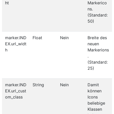
ht
Markerico
ns.
(Standard:
50)
marker.IND
Float
Nein
Breite des
EX.url_widt
neuen
h
Markerions
.
(Standard:
25)
marker.IND
String
Nein
Damit
EX.url_cust
können
om_class
Icons
beliebige
Klassen