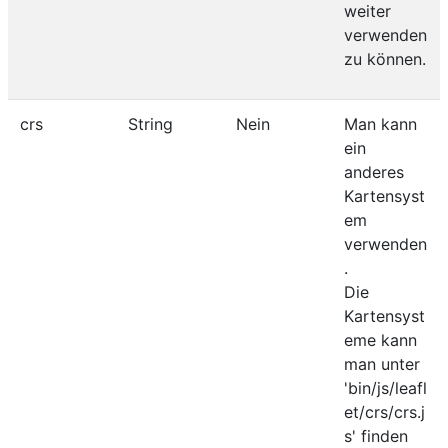
weiter
verwenden
zu können.
crs
String
Nein
Man kann
ein
anderes
Kartensyst
em
verwenden
.
Die
Kartensyst
eme kann
man unter
'bin/js/leafl
et/crs/crs.j
s' finden