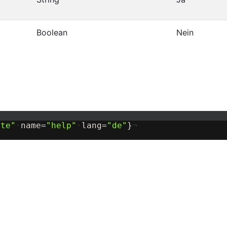
Boolean
Nein
ite
"
·
name=
"
help
"
·
lang=
"
de
"
}
¬