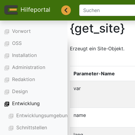
Hilfeportal
{get_site}
Vorwort
library_books
OSS
library_books
Erzeugt ein Site-Objekt.
Installation
library_books
Administration
library_books
Parameter-Name
Redaktion
library_books
var
Design
library_books
Entwicklung
library_books
name
Entwicklungsumgebung
library_books
Schnittstellen
library_books
lang