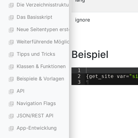
Die Verzeichnisstruktur
library_books
Das Basisskript
library_books
ignore
Neue Seitentypen erstellen
library_books
Weiterführende Möglichkeiten
library_books
Beispiel
Tipps und Tricks
library_books
Klassen & Funktionen
library_books
1
¬
2
{
get_site
·
var=
"
s
Beispiele & Vorlagen
library_books
3
¶
API
library_books
Navigation Flags
library_books
JSON/REST API
library_books
App-Entwicklung
library_books