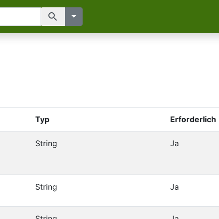
search
Typ
Erforderlich
String
Ja
String
Ja
String
Ja