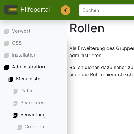
Hilfeportal
Rollen
Vorwort
library_books
OSS
library_books
Als Erweiterung des
Gruppe
Installation
administrieren.
library_books
Administration
Rollen dienen dazu näher zu
library_books
auch die Rollen hierarchisch
Menüleiste
library_books
Datei
library_books
Bearbeiten
library_books
Verwaltung
library_books
Gruppen
library_books