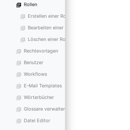
Rollen
library_books
Erstellen einer Rolle
library_books
Bearbeiten einer Rolle
library_books
Löschen einer Rolle
library_books
Rechtevorlagen
library_books
Benutzer
library_books
Workflows
library_books
E-Mail Templates
library_books
Wörterbücher
library_books
Glossare verwalten
library_books
Datei Editor
library_books