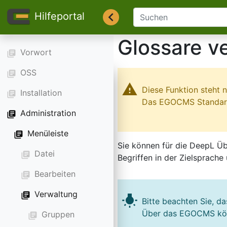
Hilfeportal
Glossare v
Vorwort
library_books
OSS
library_books
warning
Diese Funktion steht 
Installation
library_books
Das EGOCMS Standard 
Administration
library_books
Menüleiste
library_books
Sie können für die DeepL Üb
Datei
library_books
Begriffen in der Zielsprache
Bearbeiten
library_books
Verwaltung
library_books
wb_incandescent
Bitte beachten Sie, d
Über das EGOCMS könn
Gruppen
library_books