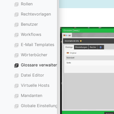
Rollen
library_books
Rechtevorlagen
library_books
Benutzer
library_books
Workflows
library_books
E-Mail Templates
library_books
Wörterbücher
library_books
Glossare verwalten
library_books
Datei Editor
library_books
Virtuelle Hosts
library_books
Mandanten
library_books
Globale Einstellungen
library_books