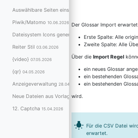
Auswählbare Seiten einschränken
11.06.2026
Piwik/Matomo
10.06.2026
Der Glossar Import erwartet
Dateisystem Icons generieren
08.06.2026
Erste Spalte: Alle origi
Zweite Spalte: Alle Üb
Reiter Stil
03.06.2026
Über die
Import Regel
könne
{video}
07.05.2026
ein neues Glossar ange
{qr}
04.05.2026
ein bestehenden Gloss
ein bestehenden Glossa
Anzeigeverwaltung
28.04.2026
wird.
Neue Dateien aus Vorlagen anlegen
17.04.2026
12. Captcha
15.04.2026
wb_incandescent
Für die CSV Datei wir
erwartet.