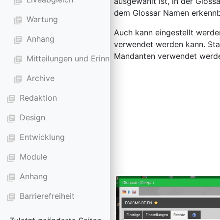
library_books
ausgewählt ist, in der Glos
dem Glossar Namen erkennb
Wartung
library_books
Auch kann eingestellt werde
Anhang
library_books
verwendet werden kann. Sta
Mandanten verwendet werd
Mitteilungen und Erinnerungen
library_books
Archive
library_books
Redaktion
library_books
Design
library_books
Entwicklung
library_books
Module
library_books
Anhang
library_books
Barrierefreiheit
library_books