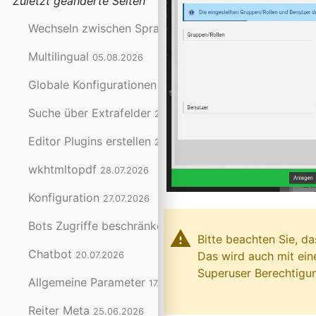
Zuletzt geänderte Seiten
Wechseln zwischen Sprachversionen
05.08.2026
Multilingual
05.08.2026
Globale Konfigurationen setzen
31.07.2026
Suche über Extrafelder
29.07.2026
Editor Plugins erstellen
29.07.2026
wkhtmltopdf
28.07.2026
Konfiguration
27.07.2026
Bots Zugriffe beschränken und blockieren
21.07.2026
warning
Bitte beachten Sie, d
Chatbot
Das wird auch mit ei
20.07.2026
Superuser Berechtigun
Allgemeine Parameter
17.07.2026
Reiter Meta
25.06.2026