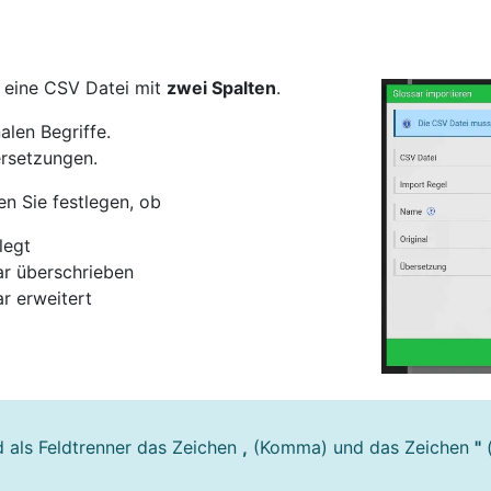
 eine CSV Datei mit
zwei Spalten
.
nalen Begriffe.
ersetzungen.
n Sie festlegen, ob
legt
ar überschrieben
r erweitert
d als Feldtrenner das Zeichen
,
(Komma) und das Zeichen
"
(