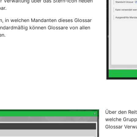
sar Verwaltung über das Stern-Icon neben
ar.
n, in welchen Mandanten dieses Glossar
ndardmäßig können Glossare von allen
en.
Über den Reit
welche Gruppe
Glossar Verw