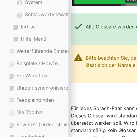
System
library_books
Schlagwortverwaltung
library_books
check
Alle Glossare werden
Extras
library_books
Hilfe-Menü
library_books
Weiterführende Einstellungen und Tools
library_books
warning
Bitte beachten Sie, 
Beispiele / HowTo
library_books
lässt sich der Name e
EgoWorkflow
library_books
Uhrzeit synchronisieren
library_books
Feeds einbinden
library_books
Für jedes Sprach-Paar kann 
Die Toolbar
library_books
Dieses Glossar wird standa
übersetzt werden soll. Wird
Rewrite2 (Ordnerstruktur anpassbar)
library_books
standardmäßig kein Glossar
Liveabgleich