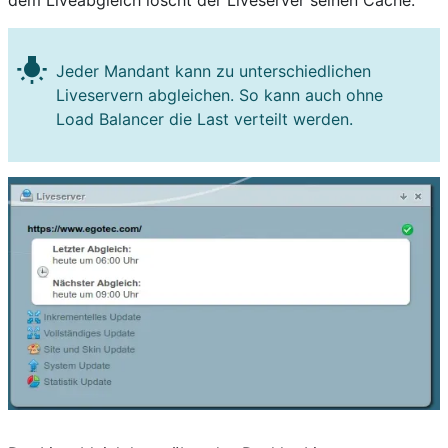
dem Liveabgleich löscht der Liveserver seinen Cache.
wb_incandescent
Jeder Mandant kann zu unterschiedlichen
Liveservern abgleichen. So kann auch ohne
Load Balancer die Last verteilt werden.