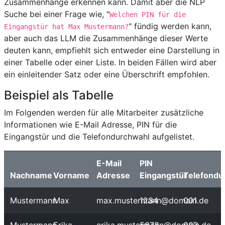
Zusammenhänge erkennen kann. Damit aber die NLP
Suche bei einer Frage wie, "
Welchen PIN für die
" fündig werden kann,
Eingangstür hat Max Mustermann?
aber auch das LLM die Zusammenhänge dieser Werte
deuten kann, empfiehlt sich entweder eine Darstellung in
einer Tabelle oder einer Liste. In beiden Fällen wird aber
ein einleitender Satz oder eine Überschrift empfohlen.
Beispiel als Tabelle
Im Folgenden werden für alle Mitarbeiter zusätzliche
Informationen wie E-Mail Adresse, PIN für die
Eingangstür und die Telefondurchwahl aufgelistet.
E-Mail
PIN
Nachname
Vorname
Adresse
Eingangstür
Telefondu
Mustermann
Max
max.mustermann@domain.de
1234
001