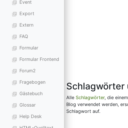
Event
library_books
Export
library_books
Extern
library_books
FAQ
library_books
Formular
library_books
Formular Frontend
library_books
Forum2
library_books
Fragebogen
library_books
Schlagwörter
Gästebuch
library_books
Alle
Schlagwörter
, die eine
Blog verwendet werden, ersch
Glossar
library_books
Schlagwort auf.
Help Desk
library_books
HTML-Quelltext