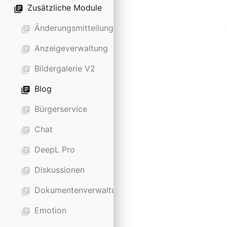
Zusätzliche Module
library_books
Änderungsmitteilung
library_books
Anzeigeverwaltung
library_books
Bildergalerie V2
library_books
Blog
library_books
Bürgerservice
library_books
Chat
library_books
DeepL Pro
library_books
Diskussionen
library_books
Dokumentenverwaltung
library_books
Emotion
library_books