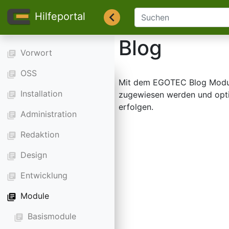
Hilfeportal
Blog
Vorwort
library_books
OSS
library_books
Mit dem EGOTEC Blog Modul 
Installation
zugewiesen werden und opti
library_books
erfolgen.
Administration
library_books
Redaktion
library_books
Design
library_books
Entwicklung
library_books
Module
library_books
Basismodule
library_books