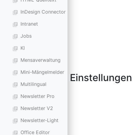
library_books
InDesign Connector
library_books
Intranet
library_books
Jobs
library_books
KI
library_books
Mensaverwaltung
library_books
Mini-Mängelmelder
library_books
Einstellungen
Multilingual
library_books
Newsletter Pro
library_books
Newsletter V2
library_books
Newsletter-Light
library_books
Office Editor
library_books