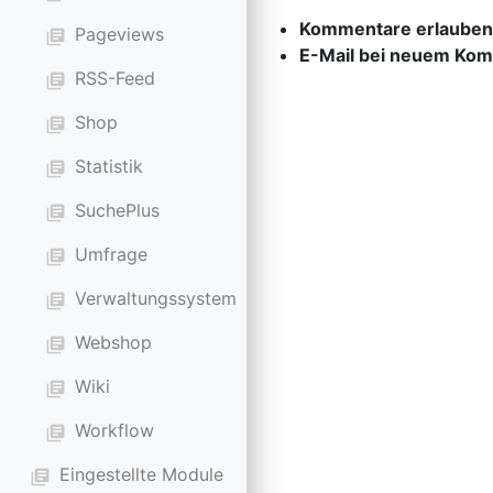
Kommentare erlauben
Pageviews
library_books
E-Mail bei neuem Ko
RSS-Feed
library_books
Shop
library_books
Statistik
library_books
SuchePlus
library_books
Umfrage
library_books
Verwaltungssystem
library_books
Webshop
library_books
Wiki
library_books
Workflow
library_books
Eingestellte Module
library_books