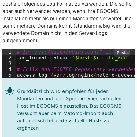
deshalb folgendes Log Format zu verwenden. Die sollte
aber auch verwendet werden, wenn Ihre EGOCMS
Installation mehr als nur einen Mandanten verwaltet und
somit mehrere Domains kennt (standardmäßig wird die
verwendete Domain nicht in den Server-Logs
aufgenommen).
1
#
·
In
·
"/etc/nginx/nginx.conf"
·
im
·
"http"
·
2
log_format
·
matomo
·
'
$host
·
$remote_addr
·
-
3
¬
4
#
·
Falls
·
das
·
EGOTEC
·
Repository
·
verwendet
5
access_log
·
/
var
/
log
/
nginx
/
matomo
-
access
wb_incandescent
Grundsätzlich wird empfohlen für jeden
Mandanten und jede Sprache einen virtuellen
Host im EGOCMS einzustellen. Das EGOCMS
versucht aber beim Matomo-Import auch
automatisch fehlende virtuelle Hosts zu
ergänzen.