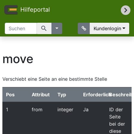
Hilfeportal
search
Kundenlogin
move
Verschiebt eine Seite an eine bestimmte Stelle
Pos
Attribut
Typ
Erforderlich
Beschreib
1
from
integer
Ja
ID der
Seite
bei der
diese