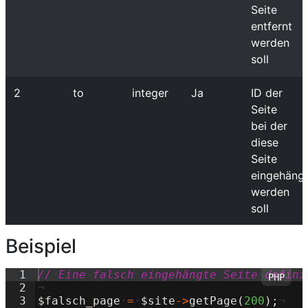
Seite
entfernt
werden
soll
2
to
integer
Ja
ID der
Seite
bei der
diese
Seite
eingehäng
werden
soll
Beispiel
1
//
·
Eine
·
falsch
·
eingehängte
·
Seite
·
defini
2
¬
3
$falsch_page
·
=
·
$site
->
getPage
(
200
)
;
¬