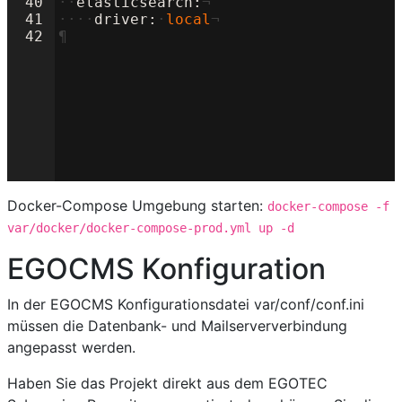
40
··
elasticsearch
:
¬
41
····
driver
:
·
local
¬
42
¶
Docker-Compose Umgebung starten:
docker-compose -f
var/docker/docker-compose-prod.yml up -d
EGOCMS Konfiguration
In der EGOCMS Konfigurationsdatei var/conf/conf.ini
müssen die Datenbank- und Mailserververbindung
angepasst werden.
Haben Sie das Projekt direkt aus dem EGOTEC