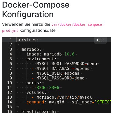
Docker-Compose
Konfiguration
Verwenden Sie hierzu die
var/docker/docker-compose-
Konfigurationsdatei.
prod.yml
1
services
:
¬
2
¬
3
··
mariadb
:
¬
4
····
image
:
·
mariadb
:
10.6
¬
5
····
environment
:
¬
6
····
··
-
·
MYSQL_ROOT_PASSWORD
=
demo
¬
7
····
··
-
·
MYSQL_DATABASE
=
egocms
¬
8
····
··
-
·
MYSQL_USER
=
egocms
¬
9
····
··
-
·
MYSQL_PASSWORD
=
demo
¬
10
····
ports
:
¬
11
····
··
-
·
3306
:
3306
¬
12
····
volumes
:
¬
13
····
··
-
·
mariadb
:
/
var
/
lib
/
mysql
¬
14
····
command
:
·
mysqld
·
--
sql_mode
=
"
STRICT
15
¬
16
··
elasticsearch
:
¬