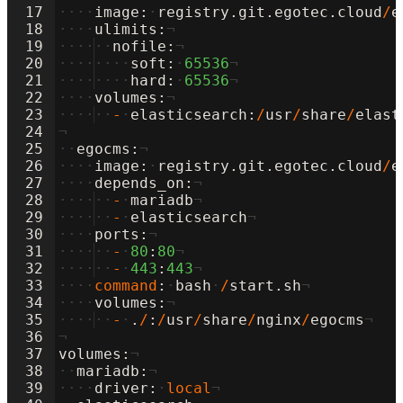
17
····
image
:
·
registry
.
git
.
egotec
.
cloud
/
e
18
····
ulimits
:
¬
19
····
··
nofile
:
¬
20
····
····
soft
:
·
65536
¬
21
····
····
hard
:
·
65536
¬
22
····
volumes
:
¬
23
····
··
-
·
elasticsearch
:
/
usr
/
share
/
elast
24
¬
25
··
egocms
:
¬
26
····
image
:
·
registry
.
git
.
egotec
.
cloud
/
e
27
····
depends_on
:
¬
28
····
··
-
·
mariadb
¬
29
····
··
-
·
elasticsearch
¬
30
····
ports
:
¬
31
····
··
-
·
80
:
80
¬
32
····
··
-
·
443
:
443
¬
33
····
command
:
·
bash
·
/
start
.
sh
¬
34
····
volumes
:
¬
35
····
··
-
·
.
/
:
/
usr
/
share
/
nginx
/
egocms
¬
36
¬
37
volumes
:
¬
38
··
mariadb
:
¬
39
····
driver
:
·
local
¬