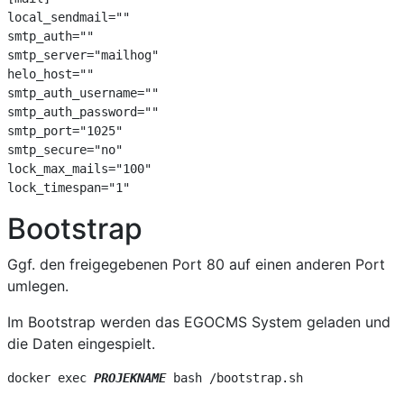
local_sendmail=""
smtp_auth=""
smtp_server="mailhog"
helo_host=""
smtp_auth_username=""
smtp_auth_password=""
smtp_port="1025"
smtp_secure="no"
lock_max_mails="100"
lock_timespan="1"
Bootstrap
Ggf. den freigegebenen Port 80 auf einen anderen Port
umlegen.
Im Bootstrap werden das EGOCMS System geladen und
die Daten eingespielt.
docker exec 
PROJEKNAME
 bash /bootstrap.sh