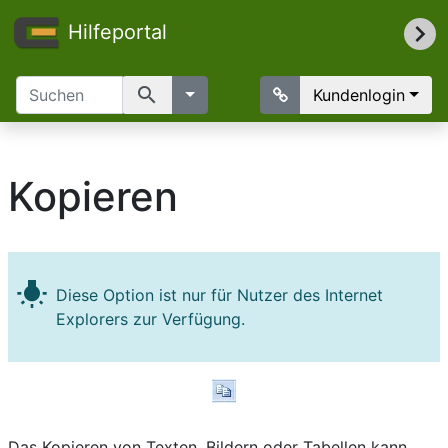
Hilfeportal
search
Kundenlogin
Kopieren
wb_incandescent
Diese Option ist nur für Nutzer des Internet
Explorers zur Verfügung.
Das Kopieren von Texten, Bildern oder Tabellen kann