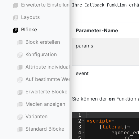
Erweiterte Einstellungen (conf.json)
library_books
Ihre Callback Funktion erh
Layouts
library_books
Blöcke
library_books
Parameter-Name
Block erstellen
library_books
params
Konfiguration
library_books
Attribute individualisieren
library_books
event
Auf bestimmte Werte zugreifen
library_books
Erweiterte Blöcke
library_books
Sie können der
on
Funktion 
Medien anzeigen
library_books
1
¬
Varianten
library_books
2
<
script
>
¬
3
————
{
literal
}
¬
Standard Blöcke
library_books
4
————
————
egotec_e
5
————
————
————
//
·
.