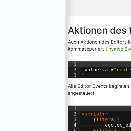
Aktionen des 
Auch Aktionen des Editors 
kommasepariert
tinymce Ev
1
¬
2
{
value
·
var=
"
cont
3
¶
Alle Editor Events beginnen
angesteuert:
1
¬
2
<
script
>
¬
3
————
{
literal
}
¬
4
————
————
egotec_e
5
————
{
/
literal
}
¬