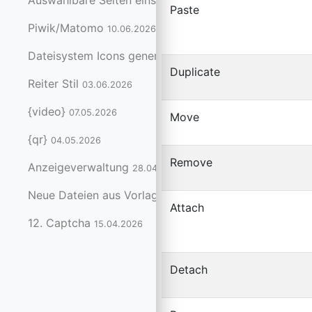
Auswählbare Seiten einschränken
11.06.2026
Paste
Piwik/Matomo
10.06.2026
Dateisystem Icons generieren
08.06.2026
Duplicate
Reiter Stil
03.06.2026
{video}
07.05.2026
Move
{qr}
04.05.2026
Remove
Anzeigeverwaltung
28.04.2026
Neue Dateien aus Vorlagen anlegen
17.04.2026
Attach
12. Captcha
15.04.2026
Detach