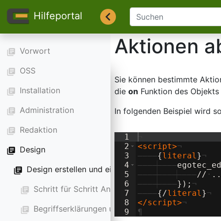
Hilfeportal
Aktionen a
Vorwort
library_books
OSS
library_books
Sie können bestimmte Aktion
Installation
die
on
Funktion des Objekt
library_books
Administration
In folgenden Beispiel wird s
library_books
Redaktion
library_books
1
¬
2
<
script
>
¬
Design
library_books
3
————
{
literal
}
¬
4
————
————
egotec_e
Design erstellen und einstellen
library_books
5
————
————
————
//
·
.
6
————
————
}
)
;
¬
Schritt für Schritt Anleitung
library_books
7
————
{
/
literal
}
¬
8
</
script
>
¬
Begriffserklärungen und Zusammenhänge
library_books
9
¶