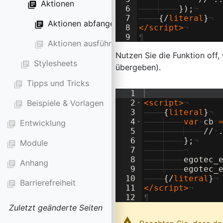
Aktionen
library_books
6
————
————
}
)
;
¬
7
————
{
/
literal
}
¬
Aktionen abfangen
library_books
8
</
script
>
¬
9
¶
Aktionen ausführen
library_books
Nutzen Sie die Funktion off
Stylesheets
library_books
übergeben).
Tipps und Tricks
library_books
1
¬
Beispiele & Vorlagen
2
<
script
>
¬
library_books
3
————
{
literal
}
¬
4
————
————
var
·
cb
·
Entwicklung
library_books
5
————
————
————
//
·
6
————
————
}
;
¬
Module
library_books
7
————
————
¬
8
————
————
egotec_
Anhang
library_books
9
————
————
egotec_
10
————
{
/
literal
}
¬
Barrierefreiheit
library_books
11
</
script
>
¬
12
¶
Zuletzt geänderte Seiten