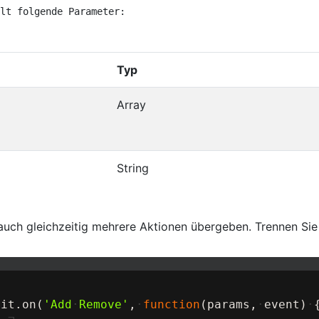
ält folgende Parameter:
Typ
Array
String
auch gleichzeitig mehrere Aktionen übergeben. Trennen Sie
dit
.
on
(
'Add
·
Remove'
,
·
function
(
params
,
·
event
)
·
..
¬