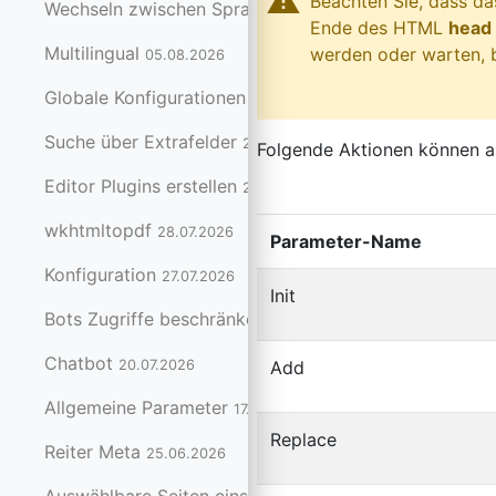
warning
Beachten Sie, dass d
Wechseln zwischen Sprachversionen
05.08.2026
Ende des HTML
head
Multilingual
werden oder warten, 
05.08.2026
Globale Konfigurationen setzen
31.07.2026
Suche über Extrafelder
29.07.2026
Folgende Aktionen können 
Editor Plugins erstellen
29.07.2026
wkhtmltopdf
28.07.2026
Parameter-Name
Konfiguration
27.07.2026
Init
Bots Zugriffe beschränken und blockieren
21.07.2026
Chatbot
20.07.2026
Add
Allgemeine Parameter
17.07.2026
Replace
Reiter Meta
25.06.2026