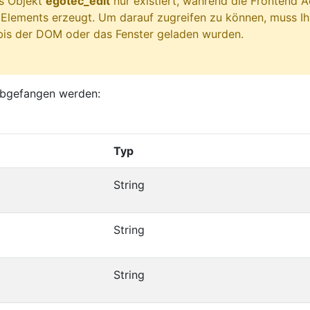
as Objekt
egotec_edit
nur existiert, während die Frontend A
Elements erzeugt. Um darauf zugreifen zu können, muss 
bis der DOM oder das Fenster geladen wurden.
abgefangen werden:
Typ
String
String
String