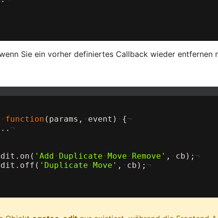
, wenn Sie ein vorher definiertes Callback wieder entferne
=
·
function
(
params
,
·
event
)
·
{
¬
...
¬
edit
.
on
(
'Add
·
Duplicate
·
Move
·
Remove'
,
·
cb
)
;
¬
edit
.
off
(
'Duplicate
·
Move'
,
·
cb
)
;
¬