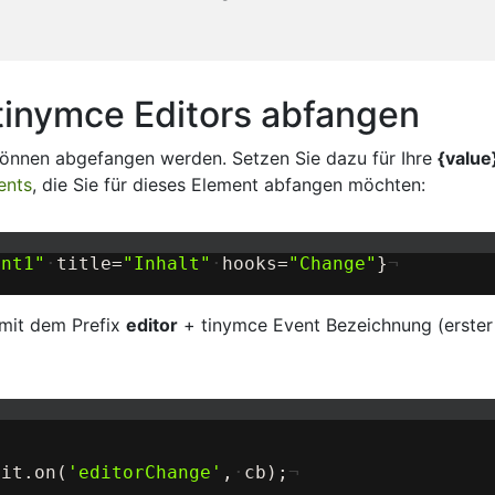
tinymce Editors abfangen
können abgefangen werden. Setzen Sie dazu für Ihre
{value
ents
, die Sie für dieses Element abfangen möchten:
ent1
"
·
title=
"
Inhalt
"
·
hooks=
"
Change
"
}
¬
 mit dem Prefix
editor
+ tinymce Event Bezeichnung (erster
dit
.
on
(
'editorChange'
,
·
cb
)
;
¬