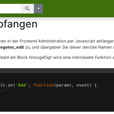
search
bfangen
en in der Frontend Administration per Javascript abfangen u
s
egotec_edit
zu, und übergeben Sie dieser den/die Namen d
obald ein Block hinzugefügt wird eine individuelle Funktion 
dit
.
on
(
'Add'
,
·
function
(
params
,
·
event
)
·
{
¬
..
¬