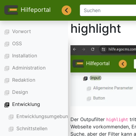
Hilfeportal
highlight
Vorwort
library_books
OSS
library_books
Installation
library_books
Administration
library_books
Redaktion
library_books
Design
library_books
Entwicklung
library_books
Entwicklungsumgebung
library_books
Der Outpufilter
tri
highlight
Webseite vorkommenden, Erg
Schnittstellen
library_books
Suche, aber der Filter kann 