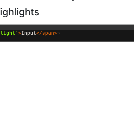
ighlights
hlight"
>
Input
</
span
>
¬