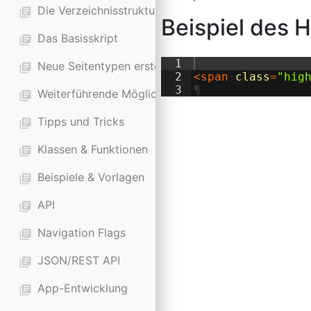
Die Verzeichnisstruktur
library_books
Beispiel des H
Das Basisskript
library_books
1
¬
Neue Seitentypen erstellen
library_books
2
<
span
·
class
=
"hig
3
¶
Weiterführende Möglichkeiten
library_books
Tipps und Tricks
library_books
Klassen & Funktionen
library_books
Beispiele & Vorlagen
library_books
API
library_books
Navigation Flags
library_books
JSON/REST API
library_books
App-Entwicklung
library_books