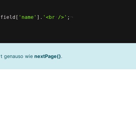
>
field
[
'name'
]
.
'<br
·
/>'
;
¬
ert genauso wie
nextPage()
.