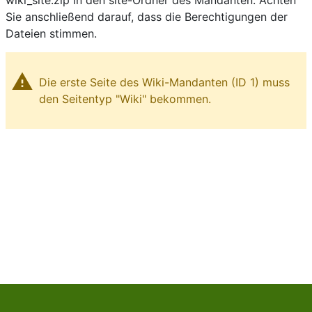
wiki_site.zip
in den site-Ordner des Mandanten. Achten
Sie anschließend darauf, dass die Berechtigungen der
Dateien stimmen.
warning
Die erste Seite des Wiki-Mandanten (ID 1) muss
den Seitentyp "Wiki" bekommen.