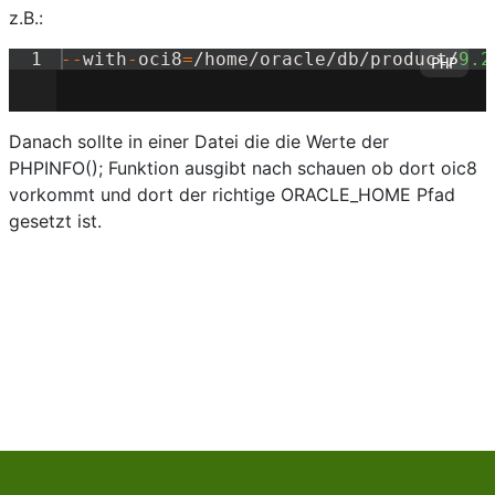
z.B.:
1
--
with
-
oci8
=
/
home
/
oracle
/
db
/
product
/
9.2
Danach sollte in einer Datei die die Werte der
PHPINFO(); Funktion ausgibt nach schauen ob dort oic8
vorkommt und dort der richtige ORACLE_HOME Pfad
gesetzt ist.