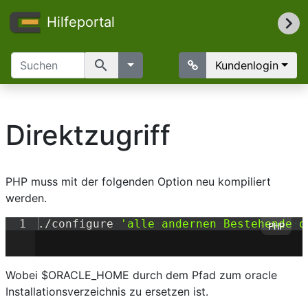
Hilfeportal
search
Kundenlogin
Direktzugriff
PHP muss mit der folgenden Option neu kompiliert
werden.
1
./
configure
·
'alle
·
andernen
·
Bestehende
·
o
Wobei $ORACLE_HOME durch dem Pfad zum oracle
Installationsverzeichnis zu ersetzen ist.