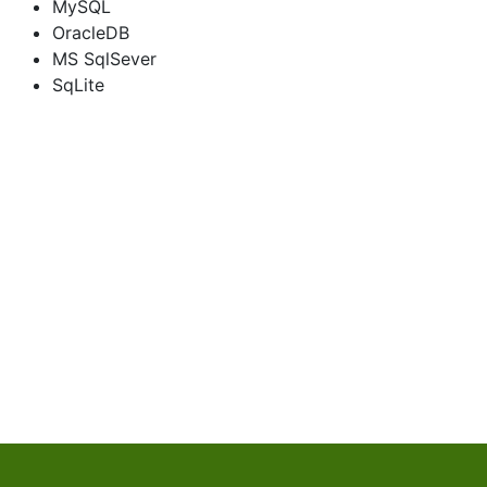
MySQL
OracleDB
MS SqlSever
SqLite