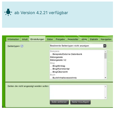
wb_incandescent
ab Version 4.2.21 verfügbar